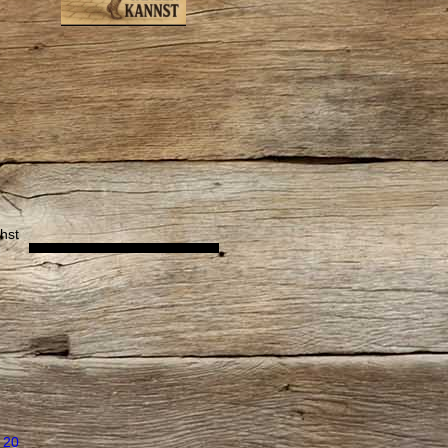
hst
20