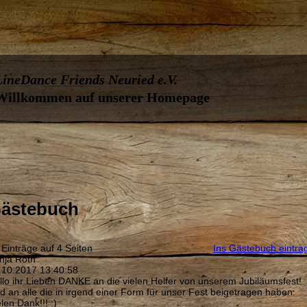
LineDance Friends Neuried e.V.
Willkommen auf unserer Homepage
ästebuch
 Einträge auf 4 Seiten
Ins Gästebuch eintra
nja Roth
.10.2017
13:40:58
llo ihr Lieben DANKE an die vielen Helfer von unserem Jubiläumsfest!
d an alle die in irgend einer Form für unser Fest beigetragen haben.
len Dank!!! :)