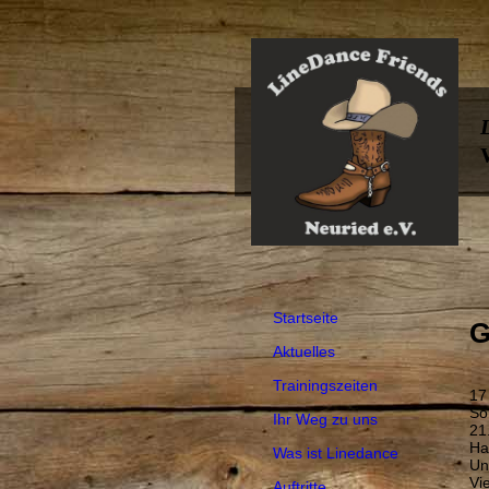
Startseite
G
Aktuelles
Trainingszeiten
17
So
Ihr Weg zu uns
21
Ha
Was ist Linedance
Un
Vie
Auftritte