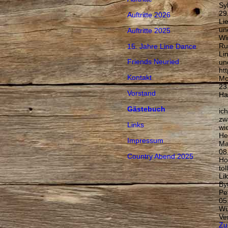
Syl
29
Auftritte 2026
Li
un
Auftritte 2025
Wi
Ru
15. Jahre Line Dance
Li
Friends Neuried
un
htt
Kontakt
Mo
23
Vorstand
Hal
Gästebuch
ic
zw
Links
wi
He
Impressum
Ma
08
Country Abend 2025
Ho
to
Lik
By
Pe
05
Wü
Ve
Zu