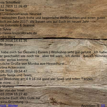
via Schoffield
.12.2016
11:26:49
ebe Sonja
d Linedancefriends Neuried
r wünschen Euch frohe und besinnliche Weihnachten und einen guten
tsch ins Jahr 2017! Wir freuen uns auf Euch im neuen Jahr.
nus Colorado & Jeanine
d Sylvie
p:­//­www.­linuscolorado.­de
nika Merz
.08.2016
14:41:35
lo Sonja ,
h habe mich bei Deinem ( Eurem ) Workshop sehr gut gefühlt . Ich habe
ar geschwitzt wie noch nie , aber toll wars . Ich denke , das ich demnäc
eder vorbei komme.
rzliche Grüße von Monika aus Hesselhurst .
rtina Ackermann
.08.2016
09:54:47
wdy Sonja und Team,
ller Workshop am 4.8.16 mit ganz viel Spaß und tollen Tänzen.
e more..... :)
e Martina
ter von der Insel
.03.2016
15:27:40
nsche Euch alles Gute zur
reins-Gründung :-)
rück
Weiter
Anzeigen: 5
10