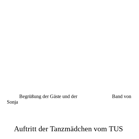
_DSC6411
_DSC6438
_DSC6388
_DSC6422
_DSC6421
_DSC6429
_DSC6425
Begrüßung der Gäste und der Band von
Sonja
Auftritt der Tanzmädchen vom TUS