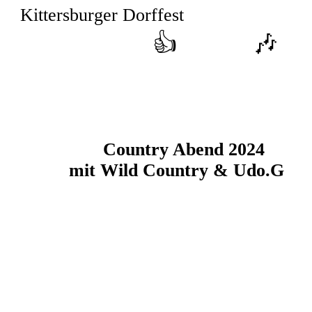
Kittersburger Dorffest
👍 🎶
Country Abend 2024
mit Wild Country & Udo.G
_DSC6417_1
_DSC6421_1
_DSC6424
_DSC6455